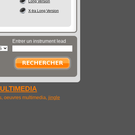
Long Version
X-tra Long Version
Entrer un instrument lead
MULTIMEDIA
ms, oeuvres multimedia,
jingle