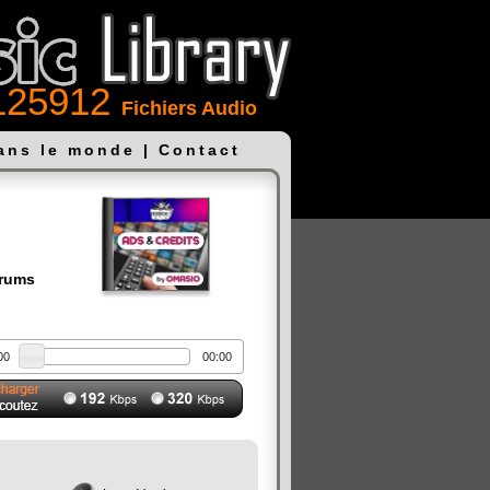
125912
Fichiers Audio
dans le monde
|
Contact
Drums
00
00:00