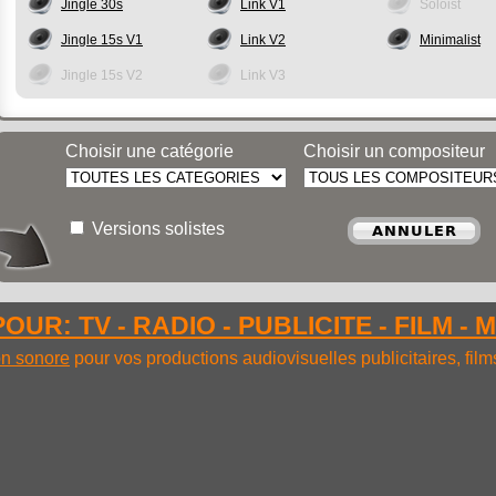
Jingle 30s
Link V1
Soloist
Jingle 15s V1
Link V2
Minimalist
Jingle 15s V2
Link V3
Choisir une catégorie
Choisir un compositeur
Versions solistes
OUR: TV - RADIO - PUBLICITE - FILM - 
ion sonore
pour vos productions audiovisuelles publicitaires, fil