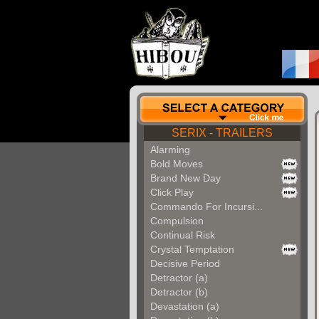
SERIX - TRAILERS
Alarming
Bold Moves
Brand New Day
Click Play
Commando For Incursi...
Compulsion
Continual Risk
Crystal Temptation
Decisive Period
Detractor (a)
Detractor (b)
Devastation (a)