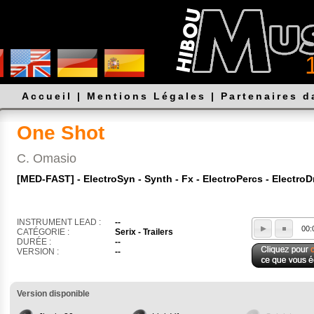
Accueil
|
Mentions Légales
|
Partenaires 
One Shot
C. Omasio
[MED-FAST] - ElectroSyn - Synth - Fx - ElectroPercs - Electro
INSTRUMENT LEAD :
--
00:
CATÉGORIE :
Serix - Trailers
DURÉE :
--
VERSION :
--
Version disponible