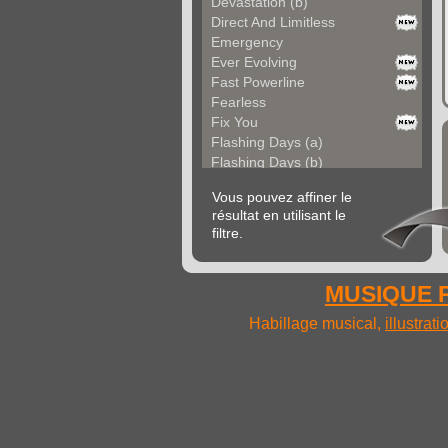
Devastation (b)
Direct And Limitless
Emergency
Ever Evolving
Fast Powerline
Fearless
Fix You
Flashing Days (a)
Flashing Days (b)
Forgotten World
Vous pouvez affiner le
Frame It
résultat en utilisant le
Fresh Energy
filtre.
Go Bold
Go Off
Gold Cold
MUSIQUE P
Golden Desire
Hardline
Habillage musical,
illustrat
Heaven Sake
Iconic Now
Impetus
Inertia
Inroads (a)
Inroads (b)