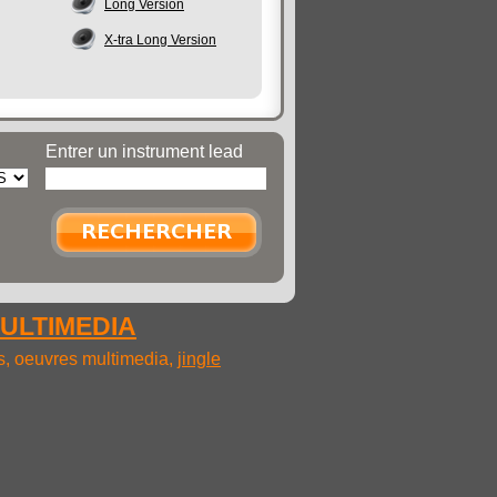
Long Version
X-tra Long Version
Entrer un instrument lead
MULTIMEDIA
ms, oeuvres multimedia,
jingle