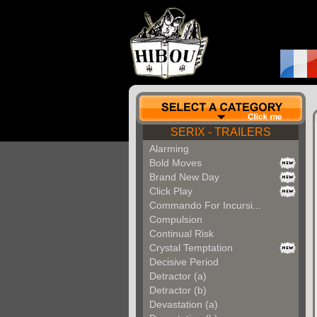
SERIX - TRAILERS
Alarming
Bold Moves
Brand New Day
Click Play
Commando For Incursi...
Compulsion
Continual Risk
Crystal Temptation
Decisive Period
Detractor (a)
Detractor (b)
Devastation (a)