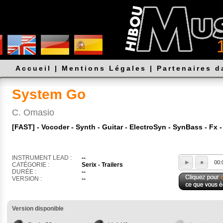
Accueil
|
Mentions Légales
|
Partenaires 
System Go
C. Omasio
[FAST] - Vocoder - Synth - Guitar - ElectroSyn - SynBass - Fx 
INSTRUMENT LEAD :
--
00:
CATÉGORIE :
Serix - Trailers
DURÉE :
--
VERSION :
--
Version disponible