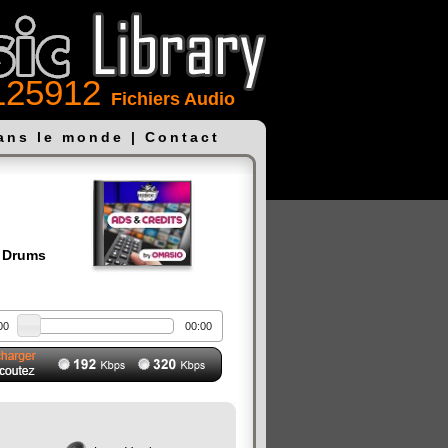
125912
Fichiers Audio
dans le monde
|
Contact
- Drums
00
00:00