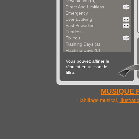
Devastation (b)
Direct And Limitless
Emergency
Ever Evolving
Fast Powerline
Fearless
Fix You
Flashing Days (a)
Flashing Days (b)
Forgotten World
Vous pouvez affiner le
Frame It
résultat en utilisant le
Fresh Energy
filtre.
Go Bold
Go Off
Gold Cold
MUSIQUE P
Golden Desire
Hardline
Habillage musical,
illustrat
Heaven Sake
Iconic Now
Impetus
Inertia
Inroads (a)
Inroads (b)