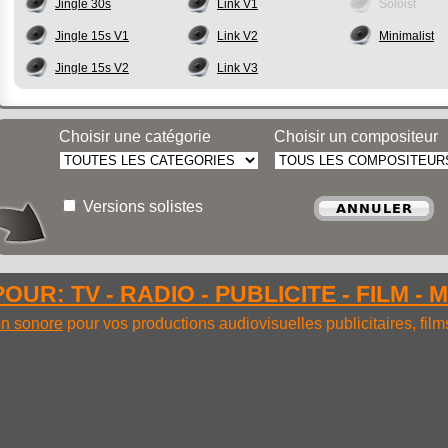
Jingle 30s
Link V1
Soloist
Jingle 15s V1
Link V2
Minimalist
Jingle 15s V2
Link V3
Choisir une catégorie
Choisir un compositeur
Versions solistes
OUR: TV - RADIO - PUBLICITE - FILM - 
ion sonore
pour vos productions audiovisuelles publicitaires, fil