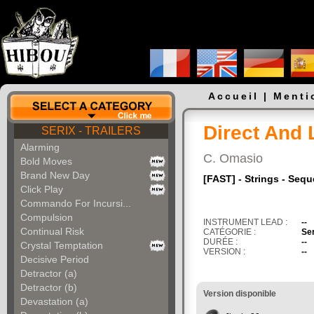
Accueil
|
Menti
Direct And 
SERIX - TRAILERS
Alarming
C. Omasio
Bold Moves
Brand New Day
[FAST] - Strings - Seq
Click Play
Commando For Incursi...
Compulsion
INSTRUMENT LEAD :
--
Continual Risk
CATÉGORIE :
Ser
DURÉE :
--
Crystal Temptation
VERSION :
--
Decisive Period
Detractor (a)
Detractor (b)
Version disponible
Devastation (a)