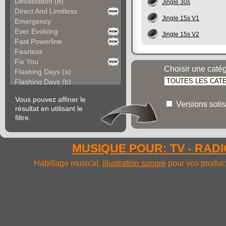
Devastation (b)
Jingle 30s
Direct And Limitless
Jingle 15s V1
Emergency
Ever Evolving
Jingle 15s V2
Fast Powerline
Fearless
Fix You
Choisir une caté
Flashing Days (a)
Flashing Days (b)
Forgotten World
Vous pouvez affiner le
Frame It
Versions solis
résultat en utilisant le
Fresh Energy
filtre.
Go Bold
Go Off
Gold Cold
MUSIQUE POUR: TV - RADIO
Golden Desire
Hardline
Habillage musical,
illustration sonore
pour vos product
Heaven Sake
Iconic Now
Impetus
Inertia
Inroads (a)
Inroads (b)