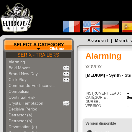
Accueil
|
Menti
Alarming
SERIX - TRAILERS
Alarming
xOvOx
Bold Moves
Brand New Day
[MEDIUM] - Synth - Str
Click Play
Commando For Incursi...
Compulsion
INSTRUMENT LEAD :
--
Continual Risk
CATÉGORIE :
Ser
DURÉE :
--
Crystal Temptation
VERSION :
--
Decisive Period
Detractor (a)
Detractor (b)
Version disponible
Devastation (a)