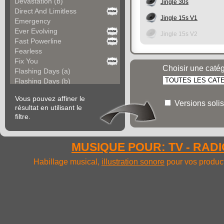
Devastation (b)
Jingle 30s
Direct And Limitless
Jingle 15s V1
Emergency
Ever Evolving
Jingle 15s V2
Fast Powerline
Fearless
Fix You
Choisir une caté
Flashing Days (a)
Flashing Days (b)
Forgotten World
Vous pouvez affiner le
Frame It
Versions solis
résultat en utilisant le
Fresh Energy
filtre.
Go Bold
Go Off
Gold Cold
MUSIQUE POUR: TV - RADIO
Golden Desire
Hardline
Habillage musical,
illustration sonore
pour vos product
Heaven Sake
Iconic Now
Impetus
Inertia
Inroads (a)
Inroads (b)