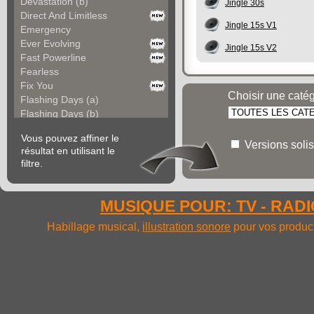
Devastation (b)
Jingle 30s
Direct And Limitless
Jingle 15s V1
Emergency
Ever Evolving
Jingle 15s V2
Fast Powerline
Fearless
Fix You
Choisir une caté
Flashing Days (a)
Flashing Days (b)
Forgotten World
Vous pouvez affiner le
Frame It
Versions solis
résultat en utilisant le
Fresh Energy
filtre.
Go Bold
Go Off
Gold Cold
MUSIQUE POUR: TV - RADIO
Golden Desire
Hardline
Habillage musical,
illustration sonore
pour vos product
Heaven Sake
Iconic Now
Impetus
Inertia
Inroads (a)
Inroads (b)