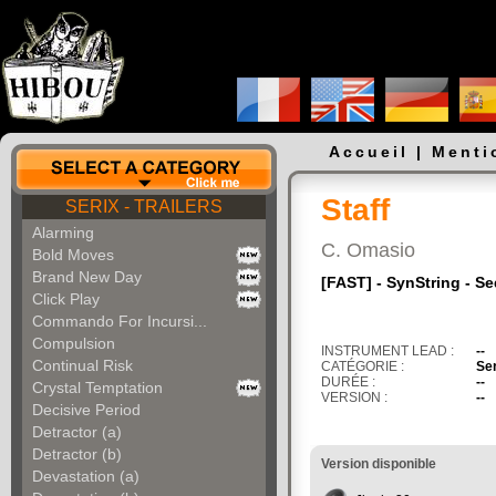
Accueil
|
Menti
Staff
SERIX - TRAILERS
Alarming
C. Omasio
Bold Moves
Brand New Day
[FAST] - SynString - S
Click Play
Commando For Incursi...
Compulsion
INSTRUMENT LEAD :
--
Continual Risk
CATÉGORIE :
Ser
DURÉE :
--
Crystal Temptation
VERSION :
--
Decisive Period
Detractor (a)
Detractor (b)
Version disponible
Devastation (a)